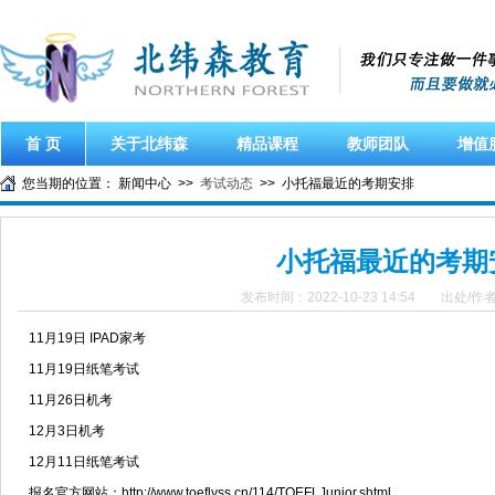
首 页
关于北纬森
精品课程
教师团队
增值
您当期的位置： 新闻中心 >>
考试动态
>> 小托福最近的考期安排
小托福最近的考期
发布时间：2022-10-23 14:54
出处/作
11月19日 IPAD家考
11月19日纸笔考试
11月26日机考
12月3日机考
12月11日纸笔考试
报名官方网站：http://www.toeflyss.cn/114/TOEFLJunior.shtml