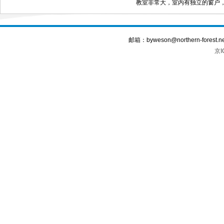
教室非常大，室内有独立的窗户，最
邮箱：byweson@northern-forest.n
京I